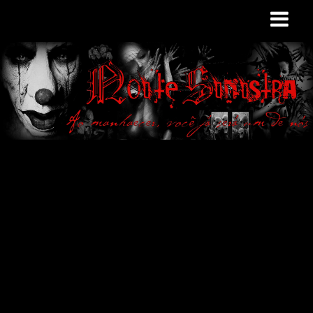
Site de curiosidades
e variedades
macabras. Falamos
de terror de uma