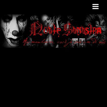
Site de curiosidades
e variedades
macabras. Falamos
de terror de uma