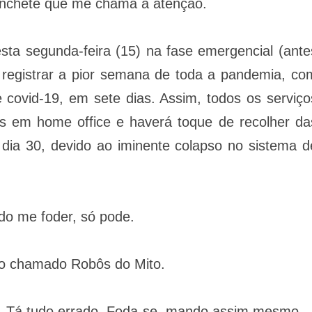
manchete que me chama a atenção.
ta segunda-feira (15) na fase emergencial (ante
registrar a pior semana de toda a pandemia, co
covid-19, em sete dias. Assim, todos os serviço
os em home office e haverá toque de recolher da
 dia 30, devido ao iminente colapso no sistema d
do me foder, só pode.
o chamado Robôs do Mito.
de. Tá tudo errado. Foda-se, mando assim mesmo.