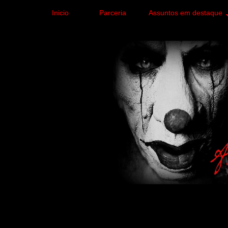
Inicio
Parceria
Assuntos em destaque
Site de curiosidades e
forma leve e sem apelo