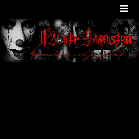
Site de curiosidades
e variedades
macabras. Falamos
de terror de uma