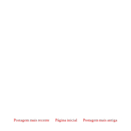
Postagem mais recente
Página inicial
Postagem mais antiga