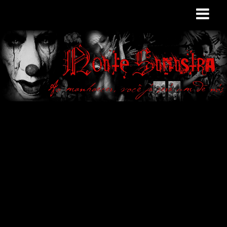
Site de curiosidades
e variedades
macabras. Falamos
de terror de uma