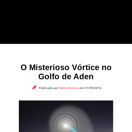
forma leve e sem
apelo a imagens
impactantes.
O Misterioso Vórtice no
Golfo de Aden
Publicado por
Noite Sinistra
em 01/09/2016