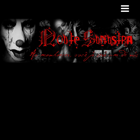
Site de curiosidades
e variedades
macabras. Falamos
de terror de uma