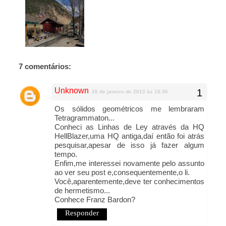
7 comentários:
Unknown
26 de janeiro de 2013 às 18:36
Os sólidos geométricos me lembraram
Tetragrammaton...
Conheci as Linhas de Ley através da HQ
HellBlazer,uma HQ antiga,daí então foi atrás
pesquisar,apesar de isso já fazer algum
tempo.
Enfim,me interessei novamente pelo assunto
ao ver seu post e,consequentemente,o li.
Você,aparentemente,deve ter conhecimentos
de hermetismo...
Conhece Franz Bardon?
Responder