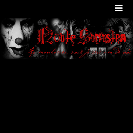
Site de curiosidades
e variedades
macabras. Falamos
de terror de uma