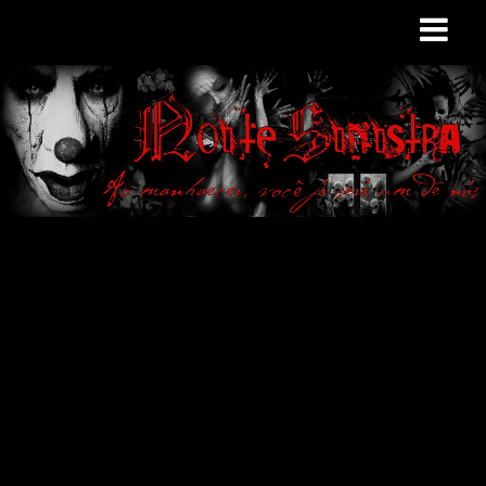
Site de curiosidades
e variedades
macabras. Falamos
de terror de uma