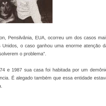
ton, Pensilvânia, EUA, ocorreu um dos casos mai
os Unidos, o caso ganhou uma enorme atenção d
solverem o problema”.
974 e 1987 sua casa foi habitada por um demôni
ência. É alegado também que essa entidade estav
a.