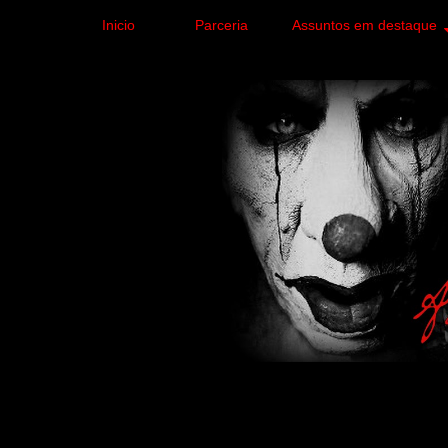
Inicio
Parceria
Assuntos em destaque
Site de curiosidades e
forma leve e sem apelo