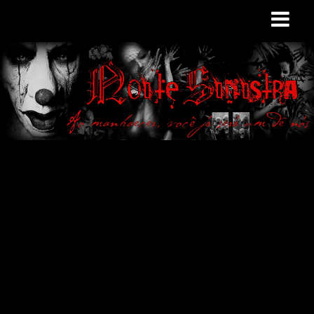
Site de curiosidades
e variedades
macabras. Falamos
de terror de uma