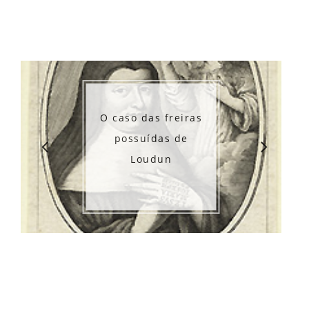
O 
O caso das freiras
desa
possuídas de
de Kr
Loudun
Lis