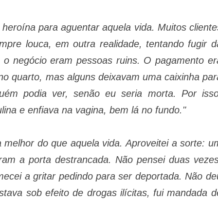
 heroína para aguentar aquela vida. Muitos cliente
pre louca, em outra realidade, tentando fugir d
 o negócio eram pessoas ruins. O pagamento er
m no quarto, mas alguns deixavam uma caixinha par
uém podia ver, senão eu seria morta. Por isso
na e enfiava na vagina, bem lá no fundo."
 melhor do que aquela vida. Aproveitei a sorte: u
eram a porta destrancada. Não pensei duas vezes
mecei a gritar pedindo para ser deportada. Não de
tava sob efeito de drogas ilícitas, fui mandada d