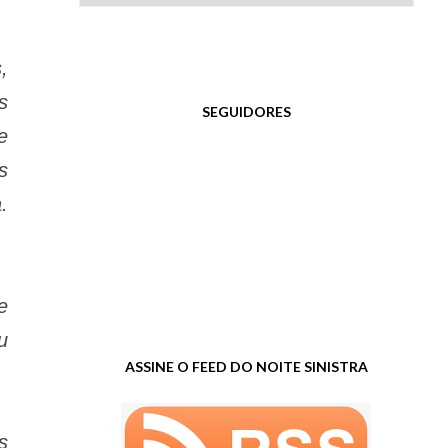
,
s
SEGUIDORES
e
s
.
e
u
ASSINE O FEED DO NOITE SINISTRA
s