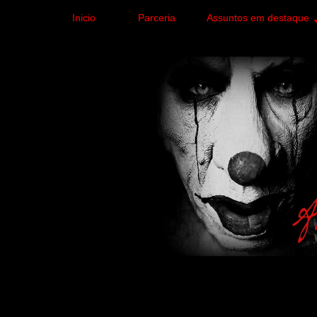
Inicio
Parceria
Assuntos em destaque
Site de curiosidades e
forma leve e sem apelo