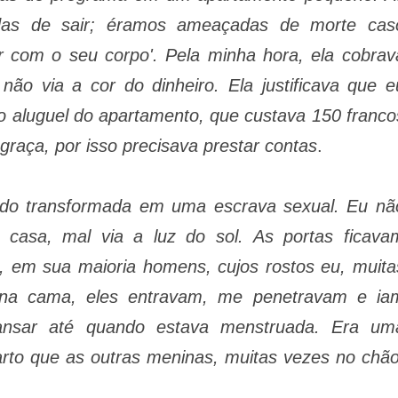
idas de sair; éramos ameaçadas de morte cas
r com o seu corpo'. Pela minha hora, ela cobrav
não via a cor do dinheiro. Ela justificava que e
o aluguel do apartamento, que custava 150 franco
graça, por isso precisava prestar contas
.
ido transformada em uma escrava sexual. Eu nã
e casa, mal via a luz do sol. As portas ficava
, em sua maioria homens, cujos rostos eu, muita
a na cama, eles entravam, me penetravam e ia
ransar até quando estava menstruada. Era um
to que as outras meninas, muitas vezes no chão