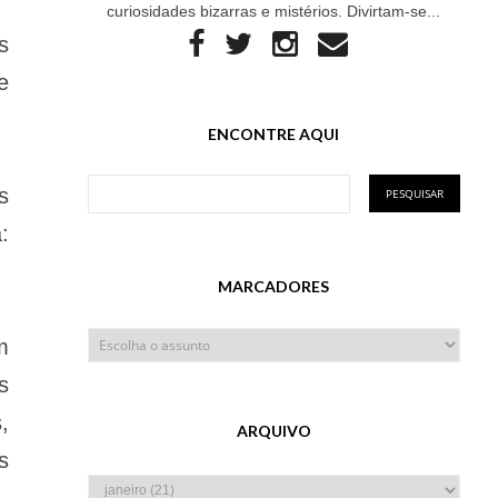
curiosidades bizarras e mistérios. Divirtam-se...
s
e
ENCONTRE AQUI
s
:
MARCADORES
m
s
,
ARQUIVO
s