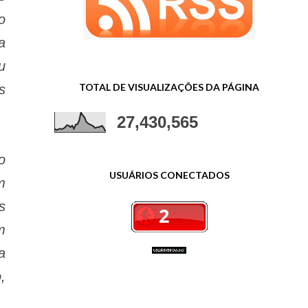
o
a
u
TOTAL DE VISUALIZAÇÕES DA PÁGINA
s
27,430,565
o
USUÁRIOS CONECTADOS
m
s
m
a
,