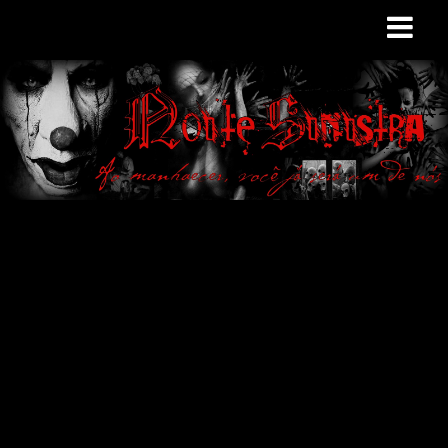
Site de curiosidades
e variedades
macabras. Falamos
de terror de uma