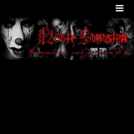
Site de curiosidades
e variedades
macabras. Falamos
de terror de uma