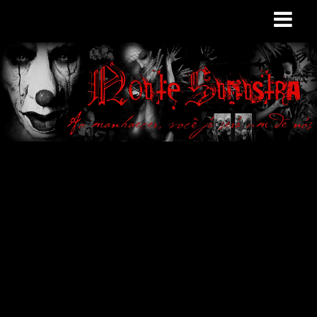
Site de curiosidades
e variedades
macabras. Falamos
de terror de uma