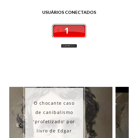
USUÁRIOS CONECTADOS
nte caso
balismo
Os misteriosos
zado' por
túneis de Ibiru
e Edgar
- RS