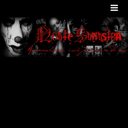
Site de curiosidades
e variedades
macabras. Falamos
de terror de uma