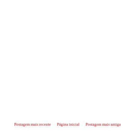
Postagem mais recente
Página inicial
Postagem mais antiga