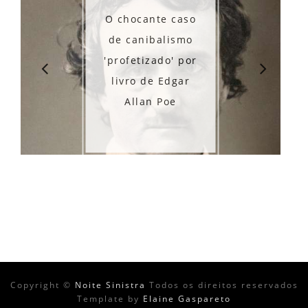
O chocante caso
de canibalismo
'profetizado' por
livro de Edgar
Allan Poe
Copyright ©
Noite Sinistra
Todos os direitos reservados
Template by
Elaine Gaspareto