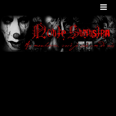
Site de curiosidades
e variedades
macabras. Falamos
de terror de uma