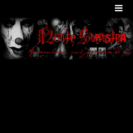
Site de curiosidades
e variedades
macabras. Falamos
de terror de uma