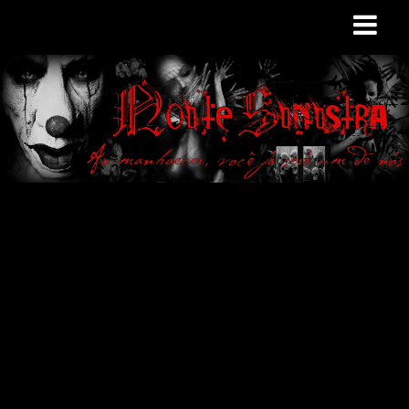
Site de curiosidades
e variedades
macabras. Falamos
de terror de uma