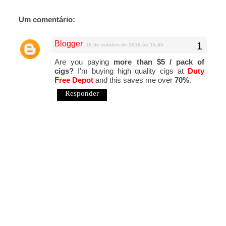
Um comentário:
Blogger
18 de outubro de 2016 às 15:45
Are you paying
more than $5 / pack of
cigs?
I'm buying high quality cigs at
Duty
Free Depot
and this saves me over
70%
.
Responder