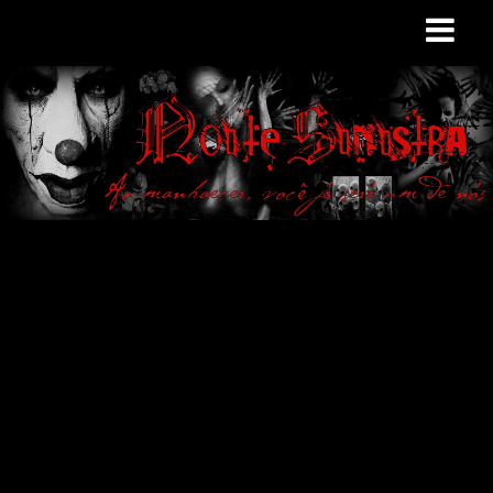
Site de curiosidades
e variedades
macabras. Falamos
de terror de uma