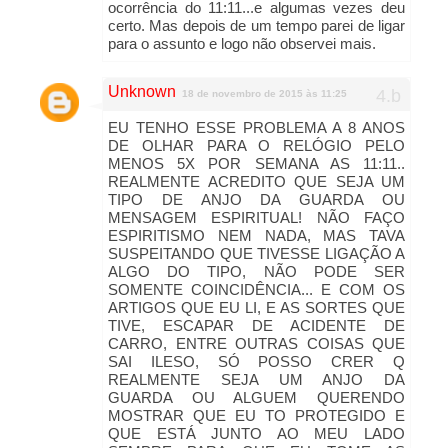
ocorrência do 11:11...e algumas vezes deu
certo. Mas depois de um tempo parei de ligar
para o assunto e logo não observei mais.
Unknown
18 de novembro de 2015 às 11:25
EU TENHO ESSE PROBLEMA A 8 ANOS
DE OLHAR PARA O RELÓGIO PELO
MENOS 5X POR SEMANA AS 11:11..
REALMENTE ACREDITO QUE SEJA UM
TIPO DE ANJO DA GUARDA OU
MENSAGEM ESPIRITUAL! NÃO FAÇO
ESPIRITISMO NEM NADA, MAS TAVA
SUSPEITANDO QUE TIVESSE LIGAÇÃO A
ALGO DO TIPO, NÃO PODE SER
SOMENTE COINCIDÊNCIA... E COM OS
ARTIGOS QUE EU LI, E AS SORTES QUE
TIVE, ESCAPAR DE ACIDENTE DE
CARRO, ENTRE OUTRAS COISAS QUE
SAI ILESO, SÓ POSSO CRER Q
REALMENTE SEJA UM ANJO DA
GUARDA OU ALGUEM QUERENDO
MOSTRAR QUE EU TO PROTEGIDO E
QUE ESTÁ JUNTO AO MEU LADO