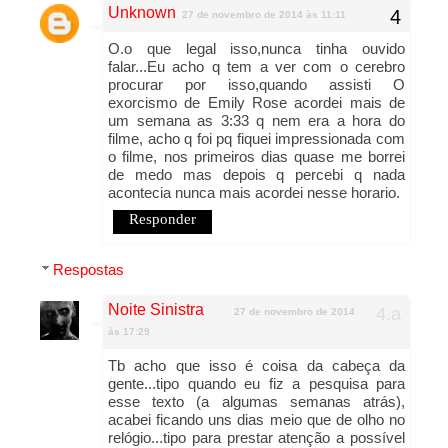
Unknown
27 de novembro de 2014 às 11:11
O.o que legal isso,nunca tinha ouvido
falar...Eu acho q tem a ver com o cerebro
procurar por isso,quando assisti O
exorcismo de Emily Rose acordei mais de
um semana as 3:33 q nem era a hora do
filme, acho q foi pq fiquei impressionada com
o filme, nos primeiros dias quase me borrei
de medo mas depois q percebi q nada
acontecia nunca mais acordei nesse horario.
Responder
Respostas
Noite Sinistra
27 de novembro de 2014
às 17:29
Tb acho que isso é coisa da cabeça da
gente...tipo quando eu fiz a pesquisa para
esse texto (a algumas semanas atrás),
acabei ficando uns dias meio que de olho no
relógio...tipo para prestar atenção a possível