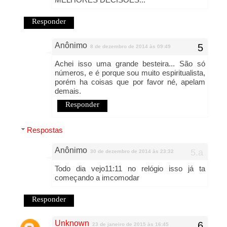
Responder
Anônimo
8 de dezembro de 2014 às 09:49
Achei isso uma grande besteira... São só
números, e é porque sou muito espiritualista,
porém ha coisas que por favor né, apelam
demais.
Responder
Respostas
Anônimo
30 de dezembro de 2014 às 23:32
Todo dia vejo11:11 no relógio isso já ta
começando a imcomodar
Responder
Unknown
23 de janeiro de 2015 às 16:45