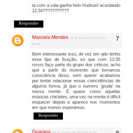
ta com a vida ganha hein Hudson! acordando
12:34???????????
Responder
Marciela Mendes
23 de janeiro de 2015 às
23:44
Bem interessante isso, de vez em qdo tenho
esse tipo de fixação, só que com 12:35
rsrsrs faço parte do grupo dos céticos, acho
que a partir do momento que tomamos
consciência disso, sem querer acabamos
por tentar relacionar essas coincidências de
alguma forma, já que o numero 'gruda' na
nossa mente. É quase como aquelas
músicas chicletes, uma vez na mente é difícil
esquecer depois e aparece nos momentos
em que menos esperamos.
Responder
Guarana
24 de janeiro de 2015 às 21:31