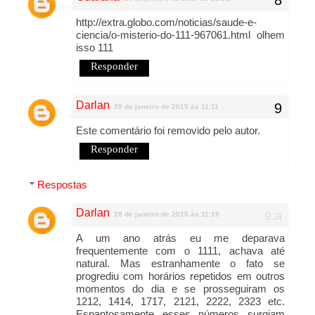
http://extra.globo.com/noticias/saude-e-
ciencia/o-misterio-do-111-967061.html olhem
isso 111
Responder
Darlan
28 de janeiro de 2015 às 11:11
Este comentário foi removido pelo autor.
Responder
Respostas
Darlan
28 de janeiro de 2015 às 11:19
A um ano atrás eu me deparava
frequentemente com o 1111, achava até
natural. Mas estranhamente o fato se
progrediu com horários repetidos em outros
momentos do dia e se prosseguiram os
1212, 1414, 1717, 2121, 2222, 2323 etc.
Espantosamente esses números surgiam