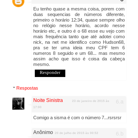
Eu tenho quase a mesma coisa, porem com
duas sequencias de números diferente,
primeiro o horário 12:34, quase sempre olho
no relógio nesse horário, acordo nesse
horário etc, e outro é o 68 esse eu vejo com
mais frequência tanto que até adotei como
nick, na net me identifico como Hudson68,
pra se ter uma ideia meu CPF tem 6
numeros 8 seguido e um 68... mas mesmo
assim acho que isso é coisa da cabeça
mesmo.
Responder
Respostas
Noite Sinistra
23 de janeiro de 2015 às
17:00
Comigo a sisma é com o número 7...rsrsrsr
Anônimo
20 de julho de 2015 às 00:52