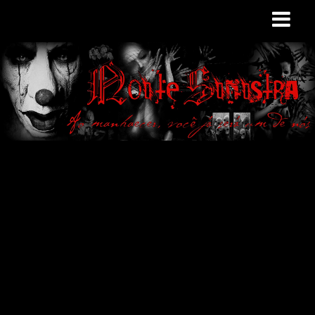
Site de curiosidades
e variedades
macabras. Falamos
de terror de uma