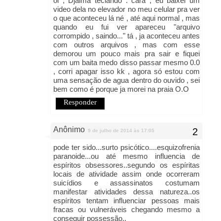
oi , Djalma teclando : cara , eu baixei um
video dela no elevador no meu celular pra ver
o que aconteceu lá né , até aqui normal , mas
quando eu fui ver apareceu "arquivo
corrompido , saindo..." tá , ja aconteceu antes
com outros arquivos , mas com esse
demorou um pouco mais pra sair e fiquei
com um baita medo disso passar mesmo 0.0
, corri apagar isso kk , agora só estou com
uma sensação de agua dentro do ouvido , sei
bem como é porque ja morei na praia O.O
Responder
Anônimo
9 de julho de 2014 às 17:05
pode ter sido...surto psicótico....esquizofrenia
paranoide...ou até mesmo influencia de
espíritos obsessores..segundo os espíritas
locais de atividade assim onde ocorreram
suicídios e assassinatos costumam
manifestar atividades dessa natureza..os
espíritos tentam influenciar pessoas mais
fracas ou vulneráveis chegando mesmo a
conseguir possessão..