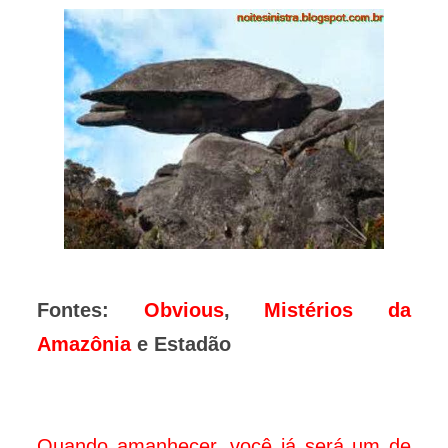
Fontes:
Obvious
,
Mistérios da
Amazônia
e Estadão
Quando amanhecer, você já será um de