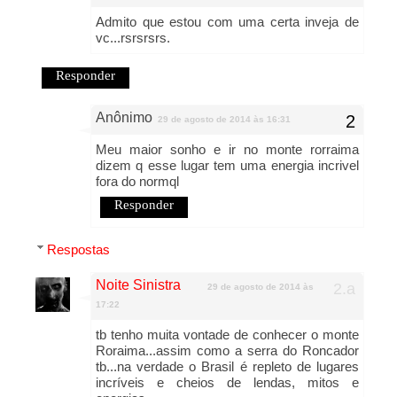
Admito que estou com uma certa inveja de
vc...rsrsrsrs.
Responder
Anônimo
29 de agosto de 2014 às 16:31
Meu maior sonho e ir no monte rorraima
dizem q esse lugar tem uma energia incrivel
fora do normql
Responder
Respostas
Noite Sinistra
29 de agosto de 2014 às
17:22
tb tenho muita vontade de conhecer o monte
Roraima...assim como a serra do Roncador
tb...na verdade o Brasil é repleto de lugares
incríveis e cheios de lendas, mitos e