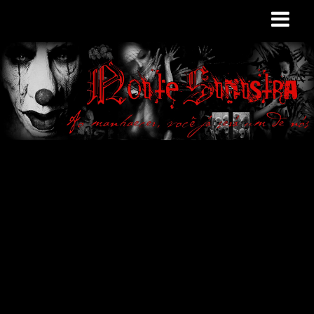
Site de curiosidades
e variedades
macabras. Falamos
de terror de uma