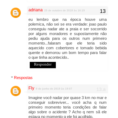
adriana
25 de outubro de 2018 às 16:19
eu lembro que na época houve uma
polemica, não sei se era verdade: joao paulo
conseguiu nadar ate a praia e ser socorrido
por alguns moradores e supostamente não
pediu ajuda para os outros num primeiro
momento...falaram que ele teria sido
aquecido com cobertores e tomado bebida
quente e demorou um bom tempo para falar
o que tinha acontecido..
Responder
Respostas
Fly
9 de junho de 2019 às 19:07
Imagine você nadar por quase 3 km no mar e
conseguir sobreviver... você acha q num
primeiro momento teria condições de falar
algo sobre o acidente ? Acho q nem sã ele
estava no momento q ele foi acolhido.