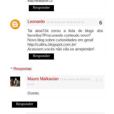
inacreditável D:
Responder
Leonardo
13 de março de 2014 às 12:12
Tai atoa?Já zerou a lista de blogs dos
favoritos?Procurando conteudo novo?
Novo blog sobre curiosidades em geral!
http://cultinu.blogspot.com.br/
Acessem,vocês não vão se arrepender!
Responder
Respostas
Mauro Malkavian
13 de março de 2014 às
13:00
Gostei.
Responder