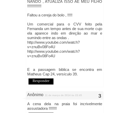
NANDO , ATUALIZA ISSO AÊ MEU FILHO
!!!!!!!!!!!!!!
Faltou a cereja do bolo , !!!!!
Um comercial para o CVV feito pela
Fernanda um tempo antes de sua morte cujo
ela aparece indo em direção ao mar e
sumindo entre as ondas .
http://www.youtube.com/watch?
v=znuBv08Fo4U
http://www.youtube.com/watch?
v=znuBv08Fo4U
E a passagem biblica se encontra em
Matheus Cap 24, versículo 39.
Responder
Anônimo
11 de março de 2014 às 22:45
A cena dela na praia foi incrivelmente
assustadora !!!!!!!!