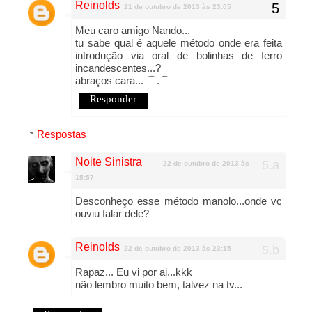
Reinolds
21 de outubro de 2013 às 23:05
Meu caro amigo Nando...
tu sabe qual é aquele método onde era feita
introdução via oral de bolinhas de ferro
incandescentes...?
abraços cara... ⌒.⌒
Responder
Respostas
Noite Sinistra
22 de outubro de 2013 às
15:57
Desconheço esse método manolo...onde vc
ouviu falar dele?
Reinolds
22 de outubro de 2013 às 23:15
Rapaz... Eu vi por ai...kkk
não lembro muito bem, talvez na tv...