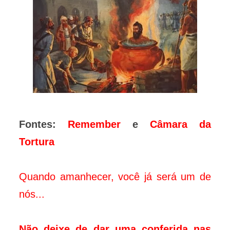
Fontes:
Remember
e
Câmara da
Tortura
Quando amanhecer, você já será um de
nós...
Não deixe de dar uma conferida nas