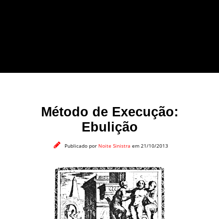
forma leve e sem
apelo a imagens
impactantes.
Método de Execução:
Ebulição
Publicado por
Noite Sinistra
em 21/10/2013