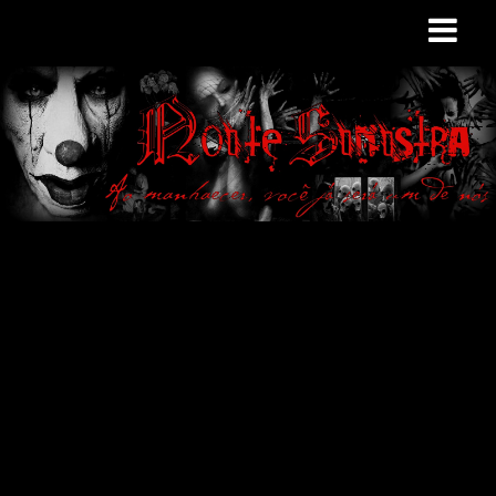
Site de curiosidades
e variedades
macabras. Falamos
de terror de uma