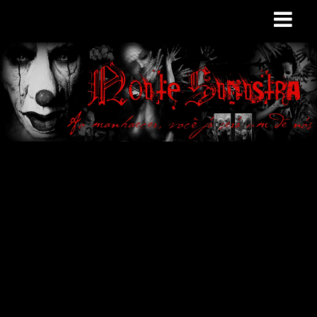
Site de curiosidades
e variedades
macabras. Falamos
de terror de uma