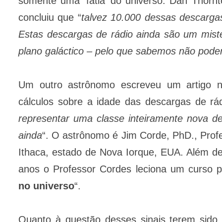
somente uma ‘fatia’ do universo. Dan Thornto
concluiu que “
talvez 10.000 dessas descarga
Estas descargas de rádio ainda são um misté
plano galáctico – pelo que sabemos não poder
Um outro astrônomo escreveu um artigo no
cálculos sobre a idade das descargas de rá
representar uma classe inteiramente nova 
ainda
“. O astrônomo é Jim Corde, PhD., Prof
Ithaca, estado de Nova Iorque, EUA. Além de
anos o Professor Cordes leciona um curso p
no universo
“.
Quanto à questão desses sinais terem sido e