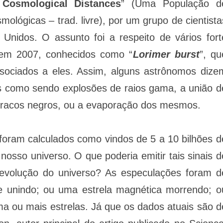
 Cosmological Distances
” (Uma População d
lógicas – trad. livre), por um grupo de cientista
s Unidos. O assunto foi a respeito de vários fort
m em 2007, conhecidos como “
Lorimer burst
”, qu
sociados a eles. Assim, alguns astrônomos dize
s como sendo explosões de raios gama, a união d
 buracos negros, ou a evaporação dos mesmos.
 foram calculados como vindos de 5 a 10 bilhões d
 nosso universo. O que poderia emitir tais sinais d
 evolução do universo? As especulações foram d
se unindo; ou uma estrela magnética morrendo; o
a ou mais estrelas. Já que os dados atuais são d