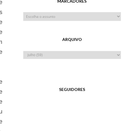
MARCADORES
e
s
e
e
ARQUIVO
m
e
e
SEGUIDORES
e
e
u
e