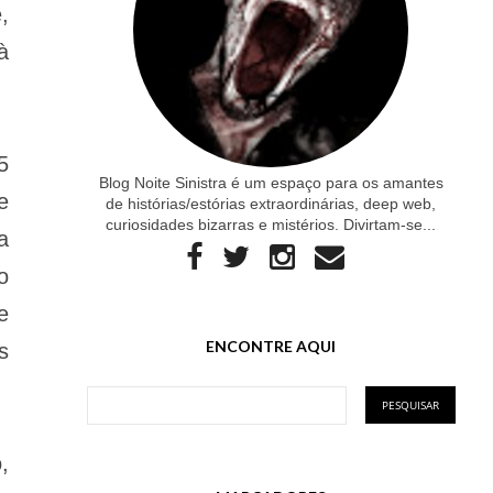
,
à
5
Blog Noite Sinistra é um espaço para os amantes
e
de histórias/estórias extraordinárias, deep web,
curiosidades bizarras e mistérios. Divirtam-se...
a
o
e
ENCONTRE AQUI
s
,