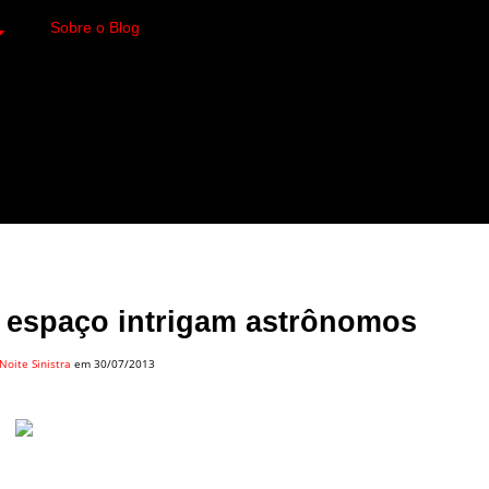
Sobre o Blog
 variedades macabras. Fa
 a imagens impactantes.
o espaço intrigam astrônomos
Noite Sinistra
em 30/07/2013