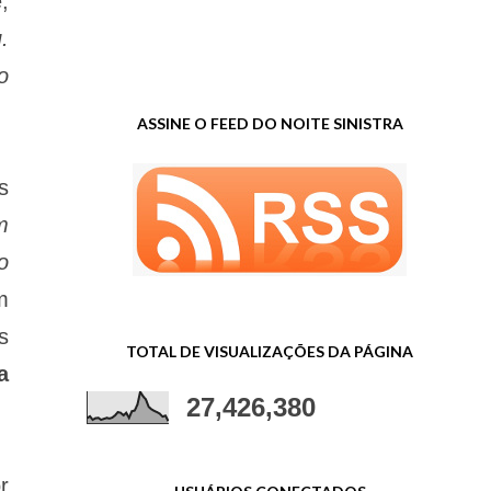
,
.
o
ASSINE O FEED DO NOITE SINISTRA
s
m
o
m
s
TOTAL DE VISUALIZAÇÕES DA PÁGINA
a
27,426,380
r