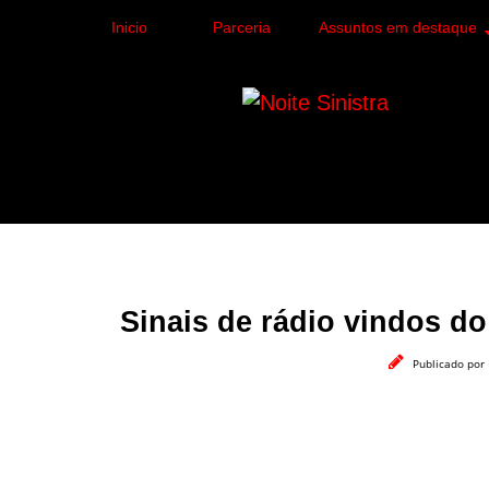
Inicio
Parceria
Assuntos em destaque
Site de curiosidades e
forma leve e sem apelo
Sinais de rádio vindos d
Publicado por