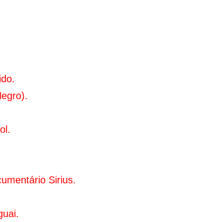
ido.
Negro).
ol.
umentário Sirius.
uai.