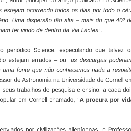
n, autor principal do artigo publicado no Science
s estejam ocorrendo todos os dias por todo o céu
rio. Uma dispersão tão alta – mais do que 40º d
iam ter vindo de dentro da Via Láctea
“.
 periódico Science, especulando que talvez o
dio estejam errados – ou “
as descargas poderia
de uma fonte que não conhecemos nada a respeit
essor de Astronomia na Universidade de Cornell e
 seus trabalhos de pesquisa e ensino, a cada doi
opular em Cornell chamado, “
A procura por vid
nviados por civilizações alienígenas, o Professo