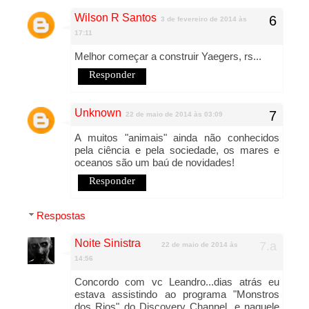
Wilson R Santos
3 de fevereiro de 2014 às
17:11
Melhor começar a construir Yaegers, rs...
Responder
Unknown
22 de maio de 2014 às 03:09
A muitos "animais" ainda não conhecidos
pela ciência e pela sociedade, os mares e
oceanos são um baú de novidades!
Responder
Respostas
Noite Sinistra
22 de maio de 2014 às
14:56
Concordo com vc Leandro...dias atrás eu
estava assistindo ao programa "Monstros
dos Rios" do Discovery Channel, e naquele