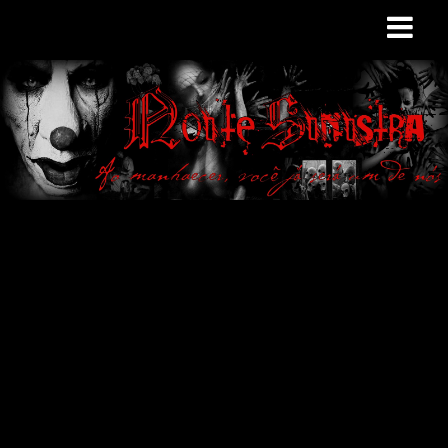
Site de curiosidades
e variedades
macabras. Falamos
de terror de uma