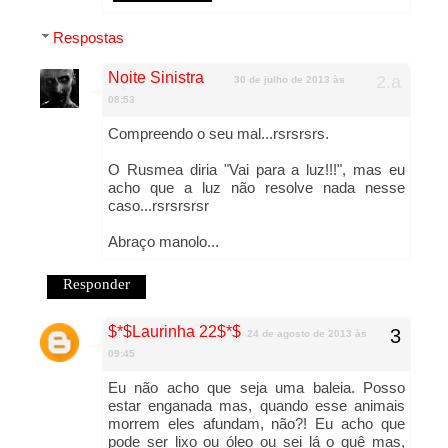
Respostas
Noite Sinistra
30 de julho de 2013 às
08:53
Compreendo o seu mal...rsrsrsrs.
O Rusmea diria "Vai para a luz!!!", mas eu
acho que a luz não resolve nada nesse
caso...rsrsrsrsr
Abraço manolo...
Responder
$*$Laurinha 22$*$
24 de agosto de 2013 às
09:45
Eu não acho que seja uma baleia. Posso
estar enganada mas, quando esse animais
morrem eles afundam, não?! Eu acho que
pode ser lixo ou óleo ou sei lá o quê mas,