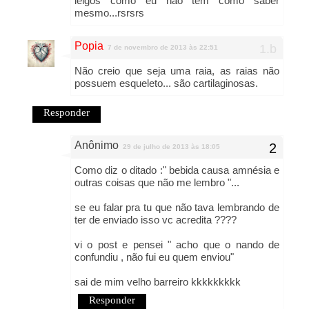
leigos como eu não tem como saber
mesmo...rsrsrs
Popia
7 de novembro de 2013 às 22:51
Não creio que seja uma raia, as raias não
possuem esqueleto... são cartilaginosas.
Responder
Anônimo
29 de julho de 2013 às 18:05
Como diz o ditado :" bebida causa amnésia e
outras coisas que não me lembro "...
se eu falar pra tu que não tava lembrando de
ter de enviado isso vc acredita ????
vi o post e pensei " acho que o nando de
confundiu , não fui eu quem enviou"
sai de mim velho barreiro kkkkkkkkk
Responder