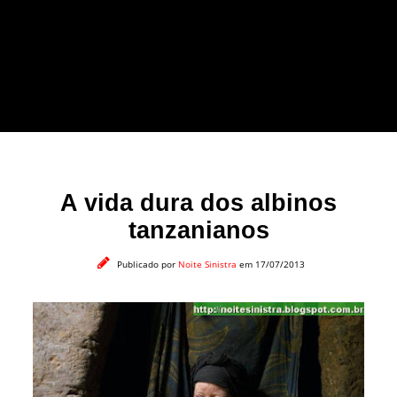
forma leve e sem
apelo a imagens
impactantes.
A vida dura dos albinos
tanzanianos
Publicado por
Noite Sinistra
em 17/07/2013