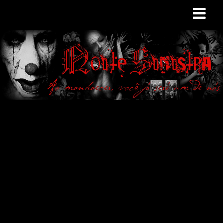
Site de curiosidades
e variedades
macabras. Falamos
de terror de uma