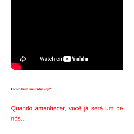
Fonte:
Cadê meu Whiskey?
Quando amanhecer, você já será um de
nós...