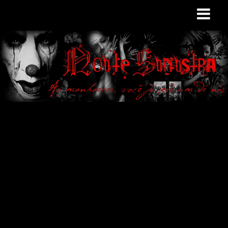
Site de curiosidades
e variedades
macabras. Falamos
de terror de uma