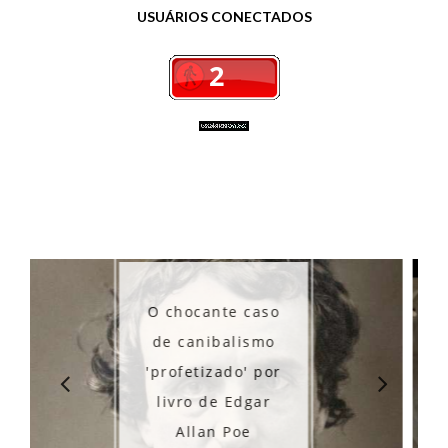
USUÁRIOS CONECTADOS
caso
smo
Os misteriosos
 por
túneis de Ibirubá
gar
- RS