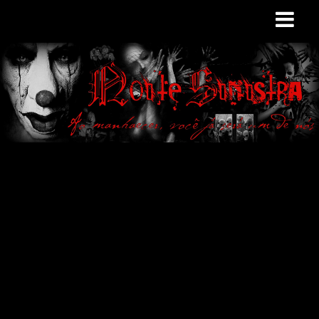
Site de curiosidades
e variedades
macabras. Falamos
de terror de uma