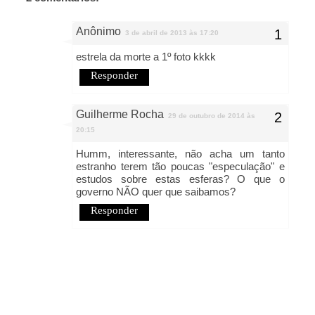
Anônimo
3 de abril de 2013 às 17:20
estrela da morte a 1º foto kkkk
Responder
Guilherme Rocha
29 de outubro de 2014 às
20:15
Humm, interessante, não acha um tanto
estranho terem tão poucas "especulação" e
estudos sobre estas esferas? O que o
governo NÃO quer que saibamos?
Responder