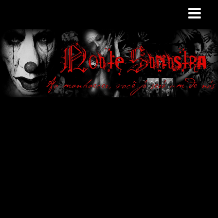
Site de curiosidades
e variedades
macabras. Falamos
de terror de uma