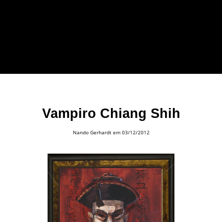
forma leve e sem
apelo a imagens
impactantes.
Vampiro Chiang Shih
Nando Gerhardt
em 03/12/2012