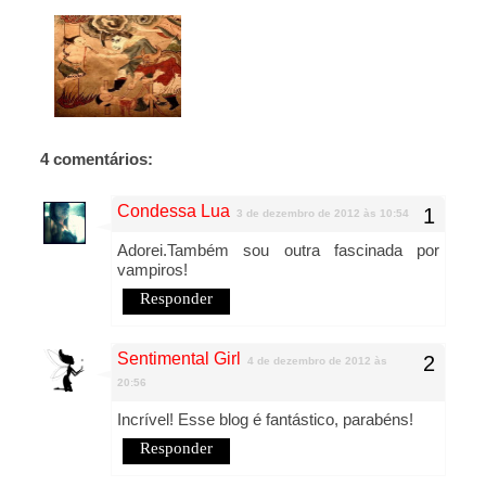
4 comentários:
Condessa Lua
3 de dezembro de 2012 às 10:54
Adorei.Também sou outra fascinada por
vampiros!
Responder
Sentimental Girl
4 de dezembro de 2012 às
20:56
Incrível! Esse blog é fantástico, parabéns!
Responder