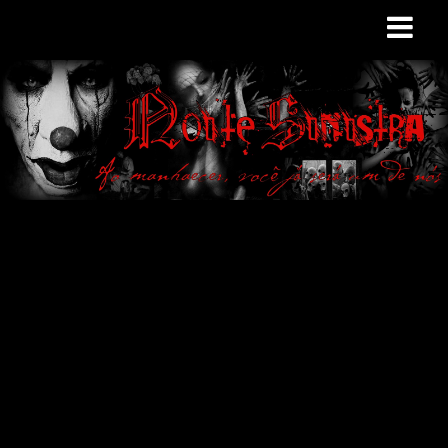
Site de curiosidades
e variedades
macabras. Falamos
de terror de uma