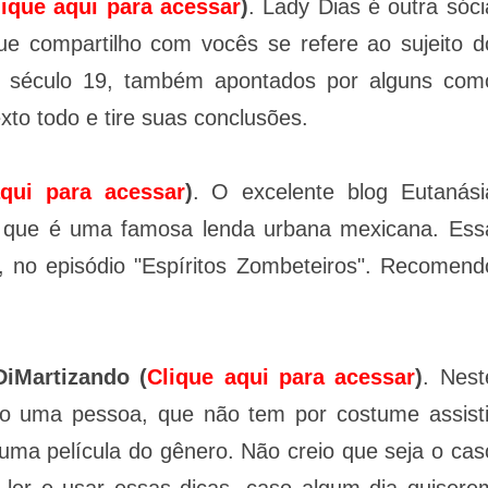
lique aqui para acessar
)
. Lady Dias é outra sóci
que compartilho com vocês se refere ao sujeito d
o século 19, também apontados por alguns com
exto todo e tire suas conclusões.
aqui para acessar
)
. O excelente blog Eutanási
sa que é uma famosa lenda urbana mexicana. Ess
, no episódio "Espíritos Zombeteiros". Recomend
DiMartizando (
Clique aqui para acessar
)
. Nest
mo uma pessoa, que não tem por costume assisti
 uma película do gênero. Não creio que seja o cas