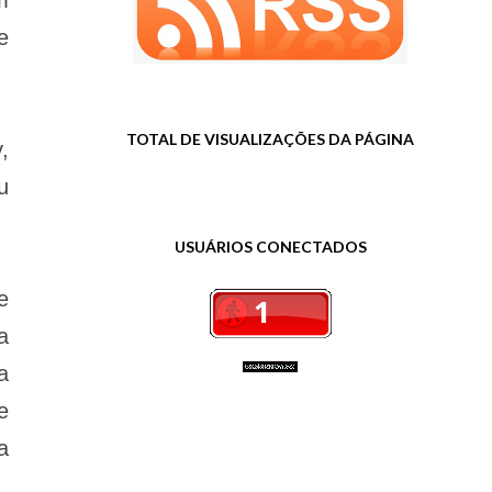
m
e
TOTAL DE VISUALIZAÇÕES DA PÁGINA
,
u
USUÁRIOS CONECTADOS
e
a
a
e
a