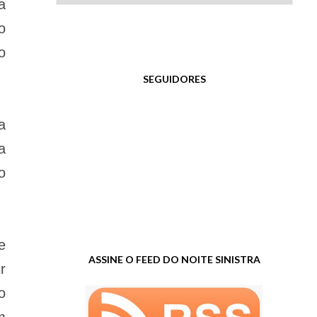
a
o
o
SEGUIDORES
a
a
o
e
ASSINE O FEED DO NOITE SINISTRA
r
o