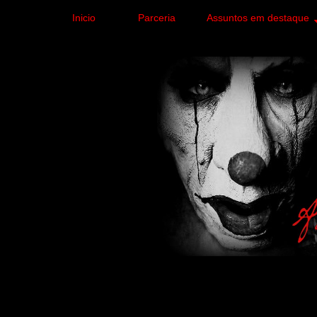
Inicio
Parceria
Assuntos em destaque
Site de curiosidades e
forma leve e sem apelo