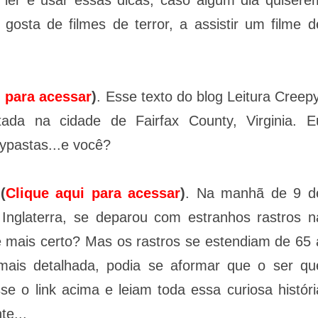
 ler e usar essas dicas, caso algum dia quisere
osta de filmes de terror, a assistir um filme d
i para acessar
)
. Esse texto do blog Leitura Creepy
da na cidade de Fairfax County, Virginia. E
ypastas...e você?
(
Clique aqui para acessar
)
. Na manhã de 9 d
Inglaterra, se deparou com estranhos rastros n
e mais certo? Mas os rastros se estendiam de 65 
mais detalhada, podia se aformar que o ser qu
se o link acima e leiam toda essa curiosa históri
te...