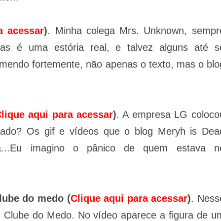
a acessar
)
. Minha colega Mrs. Unknown, sempr
gas é uma estória real, e talvez alguns até s
omendo fortemente, não apenas o texto, mas o blo
lique aqui para acessar
)
. A empresa LG coloco
tado? Os gif e vídeos que o blog Meryh is Dea
...Eu imagino o pânico de quem estava n
lube do medo (
Clique aqui para acessar
)
. Ness
g Clube do Medo. No vídeo aparece a figura de u