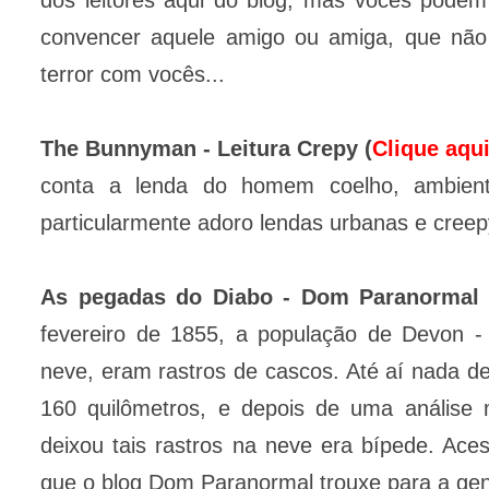
dos leitores aqui do blog, mas vocês podem
convencer aquele amigo ou amiga, que não g
terror com vocês...
The Bunnyman - Leitura Crepy (
Clique aqu
conta a lenda do homem coelho, ambienta
particularmente adoro lendas urbanas e creep
As pegadas do Diabo - Dom Paranormal 
fevereiro de 1855, a população de Devon - 
neve, eram rastros de cascos. Até aí nada d
160 quilômetros, e depois de uma análise 
deixou tais rastros na neve era bípede. Aces
que o blog Dom Paranormal trouxe para a gen