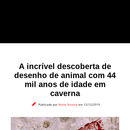
forma leve e sem
apelo a imagens
impactantes.
A incrível descoberta de
desenho de animal com 44
mil anos de idade em
caverna
Publicado por
Noite Sinistra
em 12/12/2019