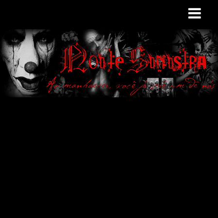
Site de curiosidades
e variedades
macabras. Falamos
de terror de uma