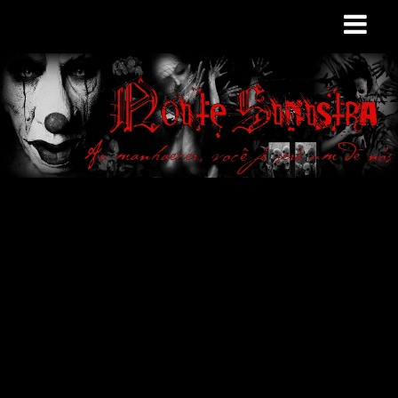
Site de curiosidades
e variedades
macabras. Falamos
de terror de uma