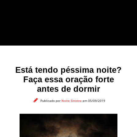
forma leve e sem
apelo a imagens
impactantes.
Está tendo péssima noite?
Faça essa oração forte
antes de dormir
Publicado por
Noite Sinistra
em 05/09/2019