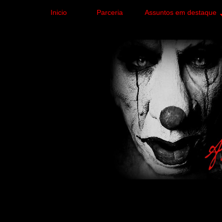
Inicio
Parceria
Assuntos em destaque
Site de curiosidades e
forma leve e sem apelo