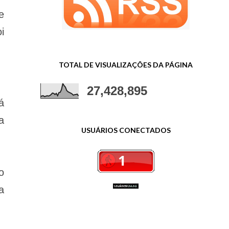
e
i
TOTAL DE VISUALIZAÇÕES DA PÁGINA
27,428,895
á
a
USUÁRIOS CONECTADOS
o
a