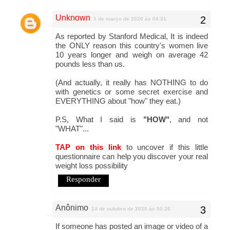
Unknown
1 de março de 2020 às 04:31
As reported by Stanford Medical, It is indeed
the ONLY reason this country's women live
10 years longer and weigh on average 42
pounds less than us.
(And actually, it really has NOTHING to do
with genetics or some secret exercise and
EVERYTHING about "how" they eat.)
P.S, What I said is
"HOW"
, and not
"WHAT"...
TAP on this link
to uncover if this little
questionnaire can help you discover your real
weight loss possibility
Responder
Anônimo
14 de outubro de 2020 às 00:26
If someone has posted an image or video of a