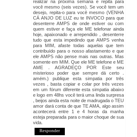
realizar na próxima semana e repita para
você mesmo (seis vezes). Se você tem um
desejo, repita-o para você mesmo (VENHA
CÁ ANJO DE LUZ eu te INVOCO para que
desenterre AMPS de onde estiver ou com
quem estiver e faça ele ME telefonar ainda
hoje, apaixonado e arrependido , desenterre
tudo que esta impedindo que AMPS venha
para MIM, afaste todas aquelas que tem
contribuído para o nosso afastamento e que
ele AMPS não pense mais nas outras. Mas
somente em MIM. Que ele ME telefone e ME
AME . AGRADEÇO POR Este seu
misterioso poder que sempre dá certo .
amém.) publique esta simpatia por três
vezes , basta copiar e colar por três vezes
em um fórum diferente esta simpatia abaixo
e logo em 48hs você terá uma linda surpresa
, beijos ainda esta noite de madrugada o TEU
amor dará conta de que TE AMA, algo assim
acontecerá entre 1 e 4 horas da manha
esteja preparada para o maior choque de sua
vida.
Responder