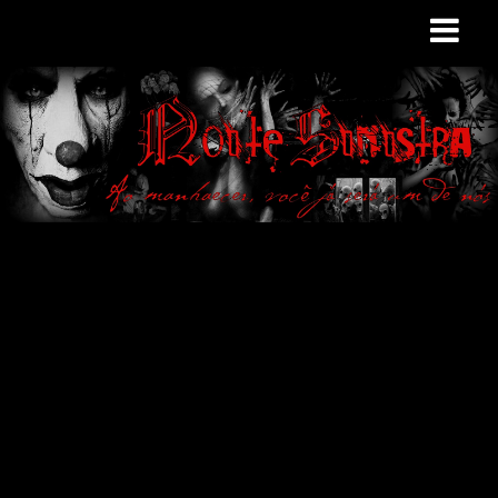
Site de curiosidades
e variedades
macabras. Falamos
de terror de uma