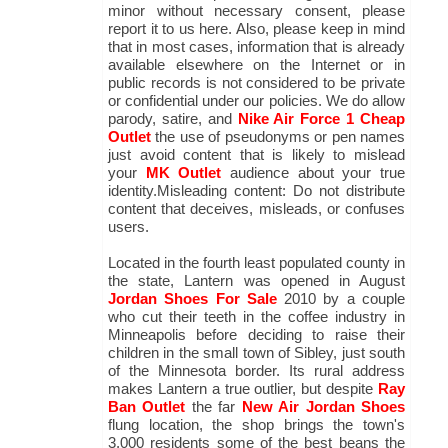
minor without necessary consent, please
report it to us here. Also, please keep in mind
that in most cases, information that is already
available elsewhere on the Internet or in
public records is not considered to be private
or confidential under our policies. We do allow
parody, satire, and
Nike Air Force 1 Cheap
Outlet
the use of pseudonyms or pen names
just avoid content that is likely to mislead
your
MK Outlet
audience about your true
identity.Misleading content: Do not distribute
content that deceives, misleads, or confuses
users.
Located in the fourth least populated county in
the state, Lantern was opened in August
Jordan Shoes For Sale
2010 by a couple
who cut their teeth in the coffee industry in
Minneapolis before deciding to raise their
children in the small town of Sibley, just south
of the Minnesota border. Its rural address
makes Lantern a true outlier, but despite
Ray
Ban Outlet
the far
New Air Jordan Shoes
flung location, the shop brings the town's
3,000 residents some of the best beans the