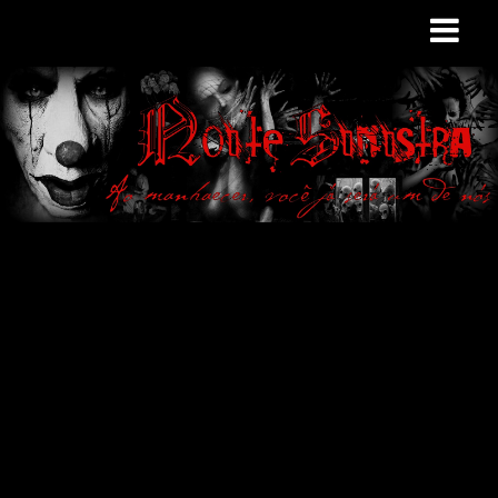
Site de curiosidades
e variedades
macabras. Falamos
de terror de uma