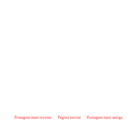
Postagem mais recente
Página inicial
Postagem mais antiga