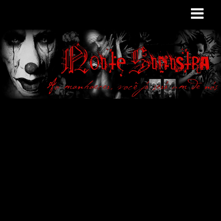
Site de curiosidades
e variedades
macabras. Falamos
de terror de uma