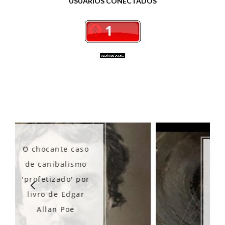
USUÁRIOS CONECTADOS
Os misteriosos
túneis de Ibirubá
- RS