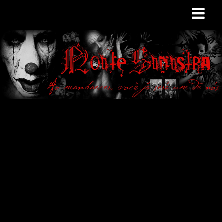
Site de curiosidades
e variedades
macabras. Falamos
de terror de uma