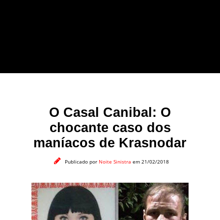
forma leve e sem
apelo a imagens
impactantes.
O Casal Canibal: O
chocante caso dos
maníacos de Krasnodar
Publicado por
Noite Sinistra
em 21/02/2018