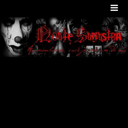
Site de curiosidades
e variedades
macabras. Falamos
de terror de uma