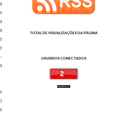
a
e
a
a
TOTAL DE VISUALIZAÇÕES DA PÁGINA
e
e
-
USUÁRIOS CONECTADOS
a
e
o
s