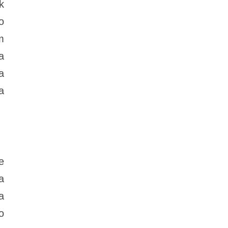
k
o
m
a
a
a
e
a
a
o