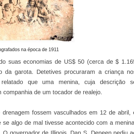
ografados na época de 1911
cido suas economias de US$ 50 (cerca de $ 1.16
 da garota. Detetives procuraram a criança no
oi relatado que uma menina, cuja descrição s
em companhia de um tocador de realejo.
e drenagem fossem vasculhados em 12 de abril, 
e se algo de mal tivesse acontecido com a menina
. O governador de Illinois, Dan S. Deneen pediu a