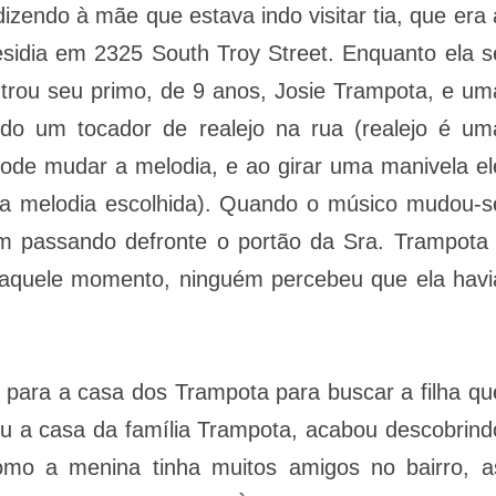
endo à mãe que estava indo visitar tia, que era 
esidia em 2325 South Troy Street. Enquanto ela s
ontrou seu primo, de 9 anos, Josie Trampota, e um
ndo um tocador de realejo na rua (realejo é um
ode mudar a melodia, e ao girar uma manivela el
 a melodia escolhida). Quando o músico mudou-s
am passando defronte o portão da Sra. Trampota 
 Naquele momento, ninguém percebeu que ela havi
u para a casa dos Trampota para buscar a filha qu
u a casa da família Trampota, acabou descobrind
omo a menina tinha muitos amigos no bairro, a