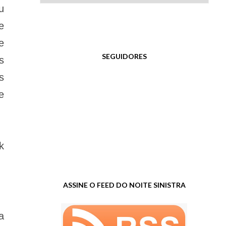
u
e
e
SEGUIDORES
s
s
e
k
ASSINE O FEED DO NOITE SINISTRA
a