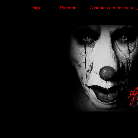
Inicio
Parceria
Assuntos em destaque
Site de curiosidades e
forma leve e sem apelo