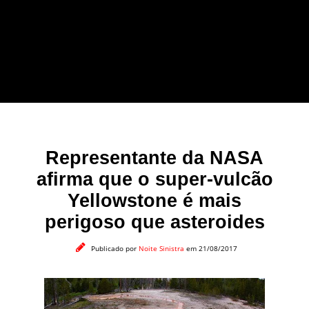
forma leve e sem
apelo a imagens
impactantes.
Representante da NASA
afirma que o super-vulcão
Yellowstone é mais
perigoso que asteroides
Publicado por
Noite Sinistra
em 21/08/2017