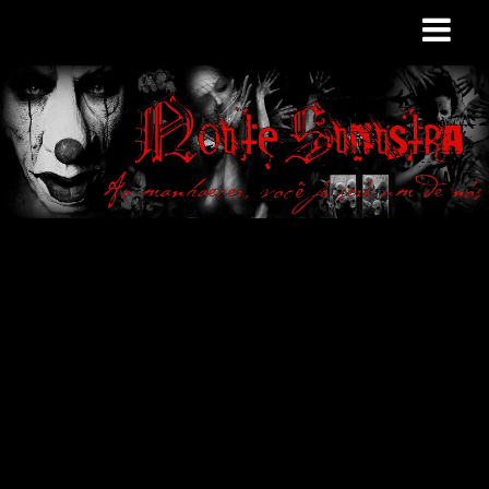
Site de curiosidades
e variedades
macabras. Falamos
de terror de uma