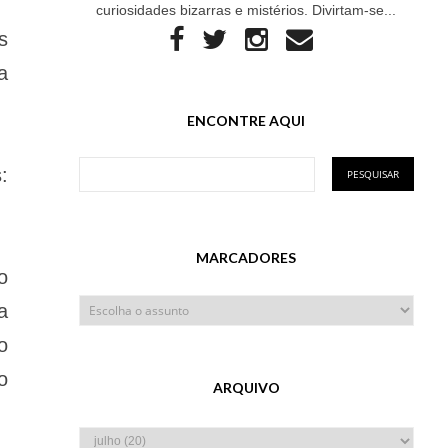
curiosidades bizarras e mistérios. Divirtam-se...
s
a
ENCONTRE AQUI
:
MARCADORES
o
a
o
o
ARQUIVO