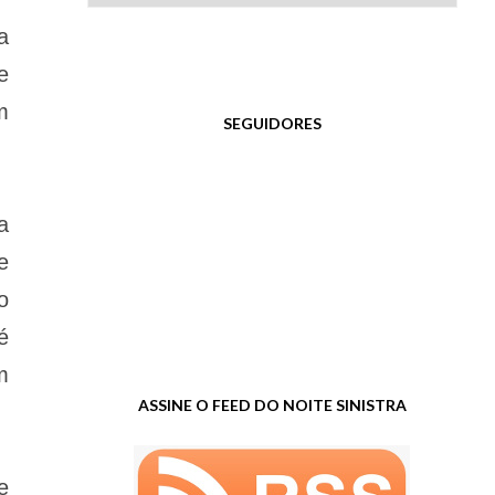
a
e
m
SEGUIDORES
a
e
o
é
m
ASSINE O FEED DO NOITE SINISTRA
e