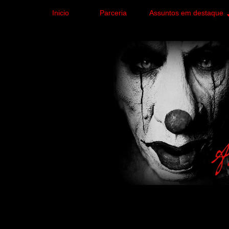
Inicio
Parceria
Assuntos em destaque
Site de curiosidades e
forma leve e sem apelo