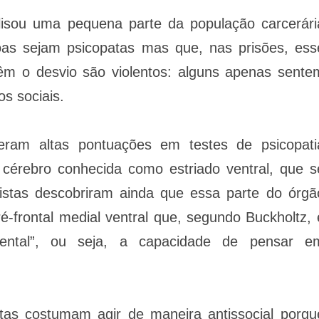
lisou uma pequena parte da população carcerári
as sejam psicopatas mas que, nas prisões, ess
m o desvio são violentos: alguns apenas sente
s sociais.
eram altas pontuações em testes de psicopati
cérebro conhecida como estriado ventral, que s
tistas descobriram ainda que essa parte do órgã
é-frontal medial ventral que, segundo Buckholtz, 
ental”, ou seja, a capacidade de pensar e
as costumam agir de maneira antissocial porqu