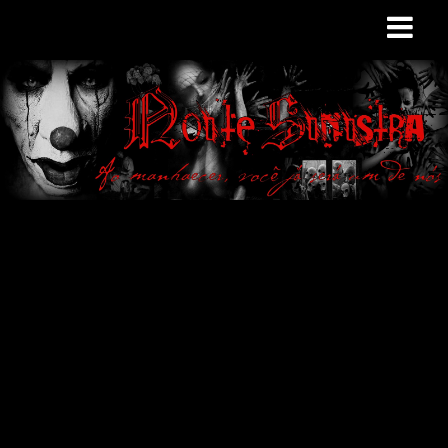
Site de curiosidades
e variedades
macabras. Falamos
de terror de uma