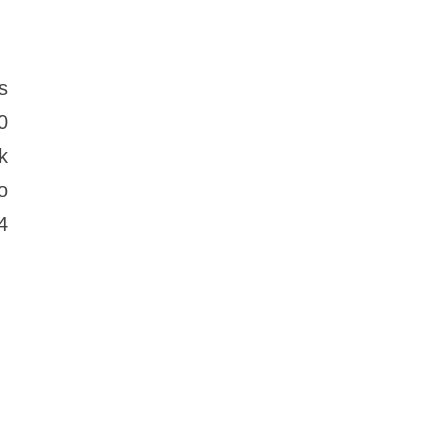
s
0
k
o
4