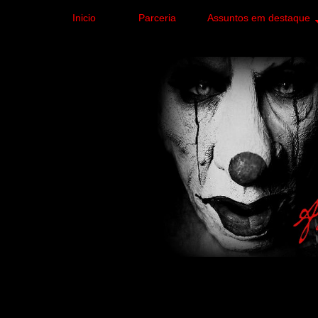
Inicio
Parceria
Assuntos em destaque
Site de curiosidades e
forma leve e sem apelo