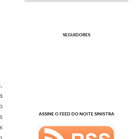
SEGUIDORES
,
a
o
ASSINE O FEED DO NOITE SINISTRA
s
x
m