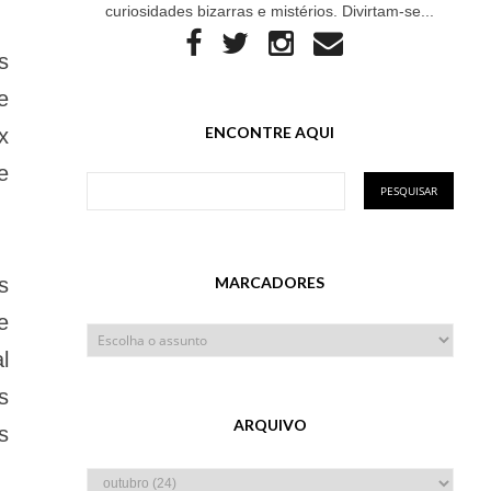
curiosidades bizarras e mistérios. Divirtam-se...
s
e
ENCONTRE AQUI
x
e
s
MARCADORES
e
l
s
ARQUIVO
s