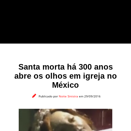
forma leve e sem
apelo a imagens
impactantes.
Santa morta há 300 anos
abre os olhos em igreja no
México
Publicado por
Noite Sinistra
em 29/09/2016