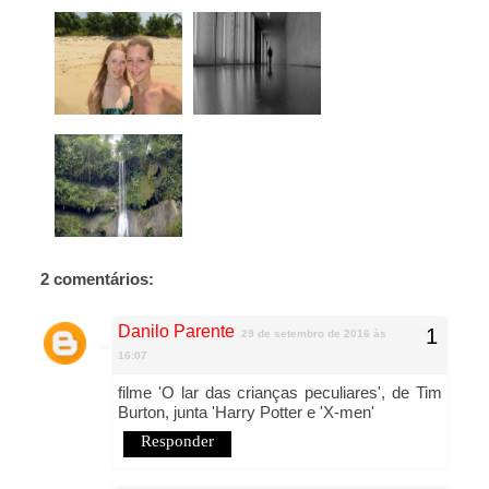
2 comentários:
Danilo Parente
29 de setembro de 2016 às
16:07
filme 'O lar das crianças peculiares', de Tim
Burton, junta 'Harry Potter e 'X-men'
Responder