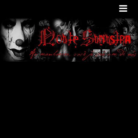
Site de curiosidades
e variedades
macabras. Falamos
de terror de uma