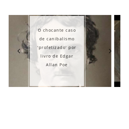
te caso
alismo
Os misteriosos
do' por
túneis de Ibirubá
 Edgar
- RS
Poe