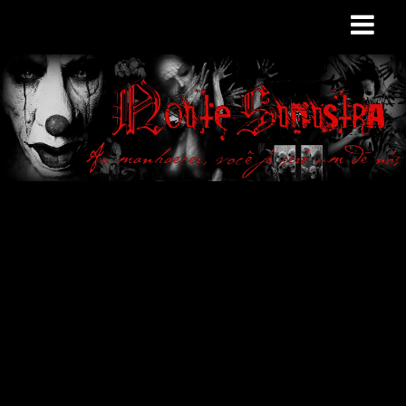
Site de curiosidades
e variedades
macabras. Falamos
de terror de uma