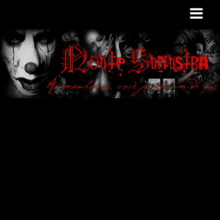
Site de curiosidades
e variedades
macabras. Falamos
de terror de uma