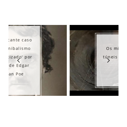
Os misteriosos
túneis de Ibirubá
- RS