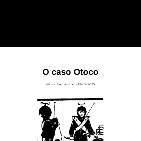
forma leve e sem
apelo a imagens
impactantes.
O caso Otoco
Nando Gerhardt
em 11/02/2015