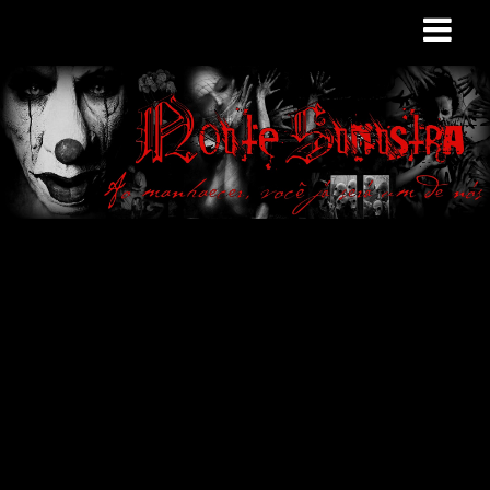
Site de curiosidades
e variedades
macabras. Falamos
de terror de uma