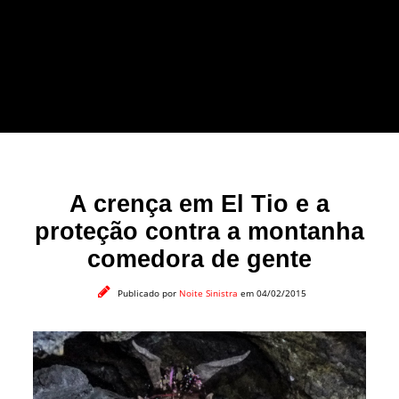
forma leve e sem
apelo a imagens
impactantes.
A crença em El Tio e a
proteção contra a montanha
comedora de gente
Publicado por
Noite Sinistra
em 04/02/2015